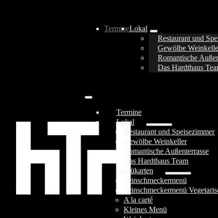
Termine
Lokal
Restaurant und Sp
Gewölbe Weinkelle
Romantische Außen
Das Hardthaus Te
Termine
Lokal
Restaurant und Speisezimmer
Gewölbe Weinkeller
Romantische Außenterrasse
Das Hardthaus Team
Menükarten
Feinschmeckermenü
Feinschmeckermenü Vegetaris
A la carté
Kleines Menü