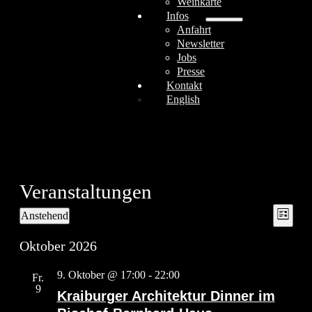
Weinkarte
Infos
Anfahrt
Newsletter
Jobs
Presse
Kontakt
English
Veranstaltungen
Ansic
Veran
Anstehend
Liste
Ansi
Navig
Datum
Navi
wählen.
Oktober 2026
9. Oktober @ 17:00
-
22:00
Fr.
9
Kraiburger Architektur Dinner im